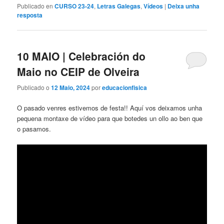
Publicado en
CURSO 23-24
,
Letras Galegas
,
Vídeos
|
Deixa unha
resposta
10 MAIO | Celebración do
Maio no CEIP de Olveira
Publicado o
12 Maio, 2024
por
educacionfisica
O pasado venres estivemos de festa!! Aquí vos deixamos unha
pequena montaxe de vídeo para que botedes un ollo ao ben que
o pasamos.