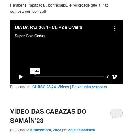
Parabéns, rapazada.. bo traballo.. e recordade que a Paz
comeza cun sorriso!!
Publicado en
CURSO 23-24
,
Vídeos
|
Deixa unha resposta
VÍDEO DAS CABAZAS DO
SAMAÍN’23
Publicado o
6 Novembro, 2023
por
educacionfisica