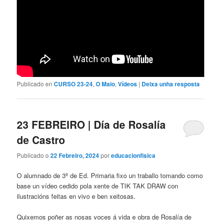
Publicado en
CURSO 23-24
,
O Maio
,
Vídeos
|
Deixa unha resposta
23 FEBREIRO | Día de Rosalía
de Castro
Publicado o
22 Febreiro, 2024
por
educacionfisica
O alumnado de 3º de Ed. Primaria fixo un traballo tomando como
base un vídeo cedido pola xente de TIK TAK DRAW con
ilustracións feitas en vivo e ben xeitosas.
Quixemos poñer as nosas voces á vida e obra de Rosalía de