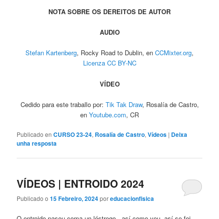
NOTA SOBRE OS DEREITOS DE AUTOR
AUDIO
Stefan Kartenberg
, Rocky Road to Dublin, en
CCMixter.org
,
Licenza CC BY-NC
VÍDEO
Cedido para este traballo por:
Tik Tak Draw
, Rosalía de Castro,
en
Youtube.com
, CR
Publicado en
CURSO 23-24
,
Rosalía de Castro
,
Vídeos
|
Deixa
unha resposta
VÍDEOS | ENTROIDO 2024
Publicado o
15 Febreiro, 2024
por
educacionfisica
O entroido pasou coma un lóstrego.. así como veu, así se foi..