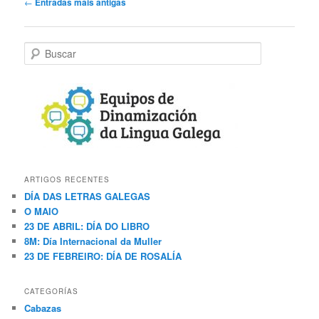
Navegación
←
Entradas máis antigas
de
artigos
B
u
s
c
a
r
ARTIGOS RECENTES
DÍA DAS LETRAS GALEGAS
O MAIO
23 DE ABRIL: DÍA DO LIBRO
8M: Día Internacional da Muller
23 DE FEBREIRO: DÍA DE ROSALÍA
CATEGORÍAS
Cabazas