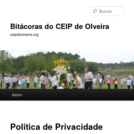
Saltar
ao
Busc
contido
principal
Bitácoras do CEIP de Olveira
ceipdeolveira.org
Menú
Admin
principal
Política de Privacidade