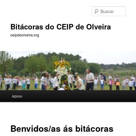
Saltar
ao
Busc
contido
principal
Bitácoras do CEIP de Olveira
ceipdeolveira.org
Menú
Admin
principal
Benvidos/as ás bitácoras