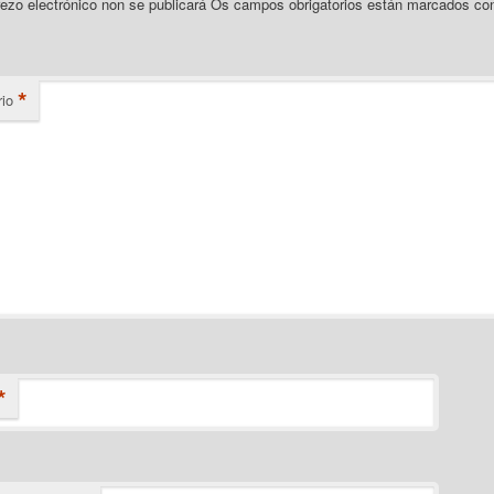
ezo electrónico non se publicará
Os campos obrigatorios están marcados c
*
io
*