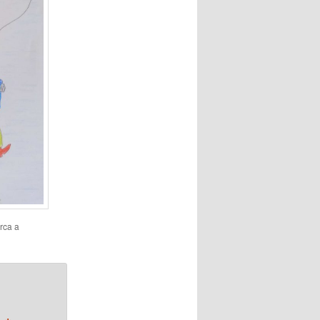
rca a