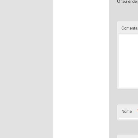
O teu ender
Comentar
Nome