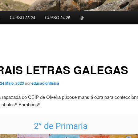
3
CURSO 23-24
CURSO 24-25
@
RAIS LETRAS GALEGAS
24 Maio, 2023
por
educacionfisica
a rapazada do CEIP de Olveira púxose mans á obra para confecciona
 chulos!! Parabéns!!