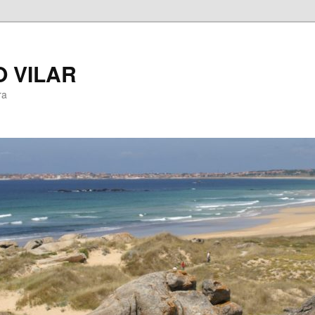
 VILAR
ra