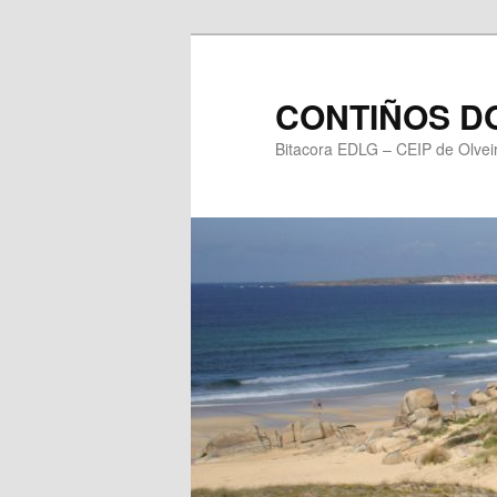
Saltar
ao
contido
CONTIÑOS DO
principal
Bitacora EDLG – CEIP de Olvei