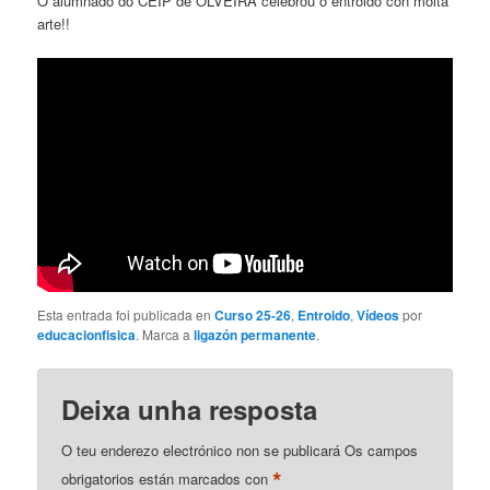
O alumnado do CEIP de OLVEIRA celebrou o entroido con moita
arte!!
Esta entrada foi publicada en
Curso 25-26
,
Entroido
,
Vídeos
por
educacionfisica
. Marca a
ligazón permanente
.
Deixa unha resposta
O teu enderezo electrónico non se publicará
Os campos
*
obrigatorios están marcados con