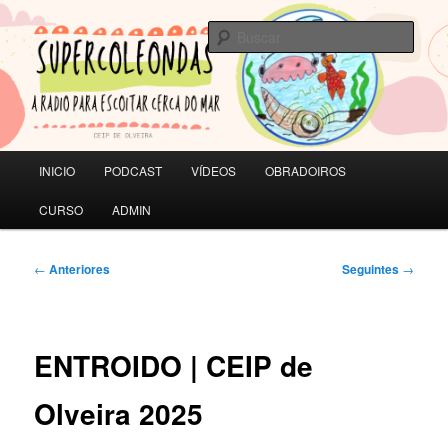
Saltar
A RADIO PARA ESCOITAR CERCA DO MAR | CEIP de Olveira
ao
Busc
contido
principal
SUPERCOLEONDAS
Menú
INICIO
PODCAST
VÍDEOS
OBRADOIROS
principal
CURSO
ADMIN
Navegación
←
Anteriores
Seguintes
→
de
artigos
ENTROIDO | CEIP de
Olveira 2025