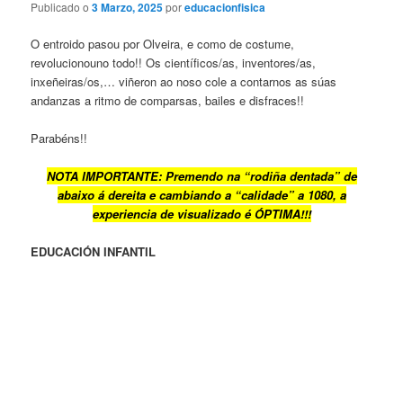
Publicado o
3 Marzo, 2025
por
educacionfisica
O entroido pasou por Olveira, e como de costume,
revolucionouno todo!! Os científicos/as, inventores/as,
inxeñeiras/os,… viñeron ao noso cole a contarnos as súas
andanzas a ritmo de comparsas, bailes e disfraces!!
Parabéns!!
NOTA IMPORTANTE: Premendo na “rodiña dentada” de
abaixo á dereita e cambiando a “calidade” a 1080, a
experiencia de visualizado é ÓPTIMA!!!
EDUCACIÓN INFANTIL