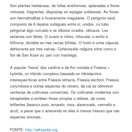
Son plantas herbáceas, de follas ensiformes, aplanadas e flores
vistosas, fragrantes, dispostas en espigas unilaterais. As flores
son hermafroditas e lixeiramente irregulares. O perigonio está
composto de 6 tépalos subiguais entre si, unidos, co tubo
perigonal algo curvado e os lóbulos ovados, obtusos. Los
estames son libres. O ovario é ínfero, trilocular, o estilo é
filiforme, dividido en tres ramas bífidas. O froito é unha cápsula
dehiscente por tres valvas. Coñéceselle nalgúns sitos como a
flor de San Xosé ou ‘pan con manteiga’.
A popular “fresia” dos xardíns e de flor cortada é Freesia ×
hybrida, un híbrido complexo baseado en hibridacións
interespecíficas entre Freesia refracta, Freesia leictlinii, Freesia
corymbosa e outras especies do xénero, da cal se obtiveron
centenas de cultivares comerciais. Os cultivares modernos son
tetraploides e exhiben flores simples o dobres, de cores
brillantes (beanco puro, amarelo, rosa, alaranxado, vermello e
azul), a pesar que o arrecendo en eles é menos intenso que nas
especies orixinais.
FONTE:
http://wikipedia.org