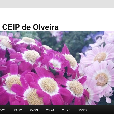
 CEIP de Olveira
0/21
21/22
22/23
23/24
24/25
25/26