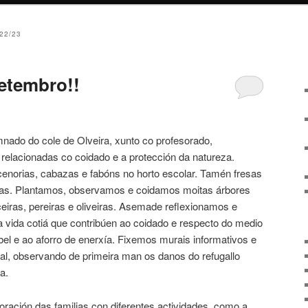
22/23
setembro!!
mnado do cole de Olveira, xunto co profesorado,
 relacionadas co coidado e a protección da natureza.
enorias, cabazas e fabóns no horto escolar. Tamén fresas
as. Plantamos, observamos e coidamos moitas árbores
eiras, pereiras e oliveiras. Asemade reflexionamos e
 vida cotiá que contribúen ao coidado e respecto do medio
el e ao aforro de enerxía. Fixemos murais informativos e
l, observando de primeira man os danos do refugallo
a.
ración das familias con diferentes actividades, como a