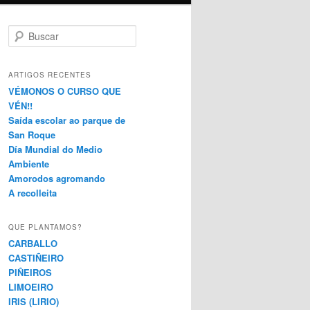
B
u
s
c
ARTIGOS RECENTES
a
VÉMONOS O CURSO QUE
r
VÉN!!
Saída escolar ao parque de
San Roque
Día Mundial do Medio
Ambiente
Amorodos agromando
A recolleita
QUE PLANTAMOS?
CARBALLO
CASTIÑEIRO
PIÑEIROS
LIMOEIRO
IRIS (LIRIO)