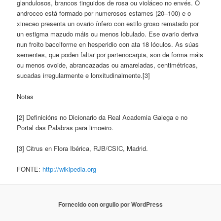
glandulosos, brancos tinguidos de rosa ou violáceo no envés. O
androceo está formado por numerosos estames (20–100) e o
xineceo presenta un ovario ínfero con estilo groso rematado por
un estigma mazudo máis ou menos lobulado. Ese ovario deriva
nun froito bacciforme en hesperidio con ata 18 lóculos. As súas
sementes, que poden faltar por partenocarpia, son de forma máis
ou menos ovoide, abrancazadas ou amareladas, centimétricas,
sucadas irregularmente e lonxitudinalmente.[3]
Notas
[2] Definicións no Dicionario da Real Academia Galega e no
Portal das Palabras para limoeiro.
[3] Citrus en Flora Ibérica, RJB/CSIC, Madrid.
FONTE:
http://wikipedia.org
Fornecido con orgullo por WordPress