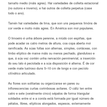
tamaño medio (máis agres). Hai variedades de colleita estacional
(no outono e inverno), e hai outros de colleita perpetua (case
todo o ano).
Tamén hai variedades de lima, que son uns pequenos limóns de
cor verde e moito máis agres. En América son moi populares.
O limoeiro é unha árbore perenne, a miúdo con espiñas, que
pode acadar os catro metros de altura, coa copa aberta moi
ramificada. As súas follas son alternas, simples, coriáceas, con
limbo elíptico de marxe máis ou menos pechado, glanduloso e
que, á súa vez contén unha nervación penninervial, a inserción
do seu talo é peciolada e a súa disposición é alterna. É de cor
verde mate lustroso duns 5–10 cm de longo e con pecíolo
cilíndrico articulado.
As flores son solitarias ou organízanse en pares ou
inflorescencias curtas corimbosas axilares. O cáliz ten entre
catro e sete (xeralmente cinco) sépalos de forma triangular
soldados entre si e a corola está formada por igual número de
pétalos, libres, elípticos alongados, espesos, externamente