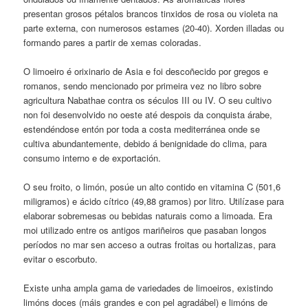
presentan grosos pétalos brancos tinxidos de rosa ou violeta na
parte externa, con numerosos estames (20-40). Xorden illadas ou
formando pares a partir de xemas coloradas.
O limoeiro é orixinario de Asia e foi descoñecido por gregos e
romanos, sendo mencionado por primeira vez no libro sobre
agricultura Nabathae contra os séculos III ou IV. O seu cultivo
non foi desenvolvido no oeste até despois da conquista árabe,
estendéndose entón por toda a costa mediterránea onde se
cultiva abundantemente, debido á benignidade do clima, para
consumo interno e de exportación.
O seu froito, o limón, posúe un alto contido en vitamina C (501,6
miligramos) e ácido cítrico (49,88 gramos) por litro. Utilízase para
elaborar sobremesas ou bebidas naturais como a limoada. Era
moi utilizado entre os antigos mariñeiros que pasaban longos
períodos no mar sen acceso a outras froitas ou hortalizas, para
evitar o escorbuto.
Existe unha ampla gama de variedades de limoeiros, existindo
limóns doces (máis grandes e con pel agradábel) e limóns de