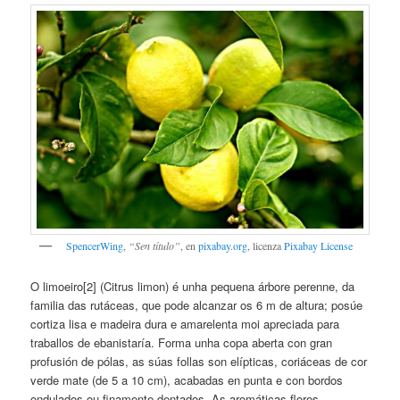
SpencerWing
,
“Sen título”
, en
pixabay.org
, licenza
Pixabay License
O limoeiro[2] (Citrus limon) é unha pequena árbore perenne, da
familia das rutáceas, que pode alcanzar os 6 m de altura; posúe
cortiza lisa e madeira dura e amarelenta moi apreciada para
traballos de ebanistaría. Forma unha copa aberta con gran
profusión de pólas, as súas follas son elípticas, coriáceas de cor
verde mate (de 5 a 10 cm), acabadas en punta e con bordos
ondulados ou finamente dentados. As aromáticas flores