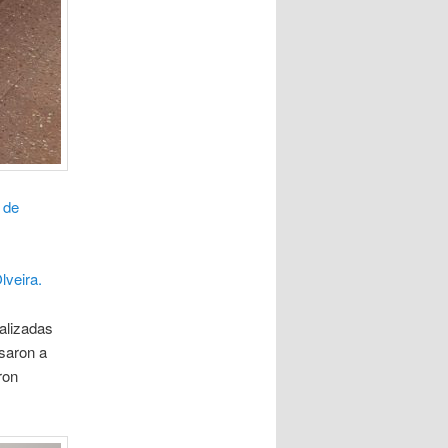
 de
lveira.
alizadas
saron a
ron