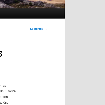
Seguintes
→
S
tras
de Olveira
rentes
ación.