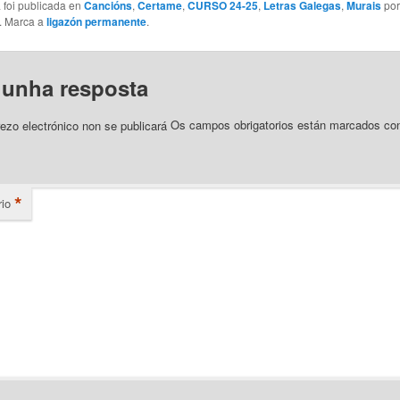
 foi publicada en
Cancións
,
Certame
,
CURSO 24-25
,
Letras Galegas
,
Murais
por
. Marca a
ligazón permanente
.
 unha resposta
ezo electrónico non se publicará
Os campos obrigatorios están marcados c
*
io