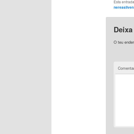
Esta entrada
nereasilven
Deixa
O teu ender
Comentar