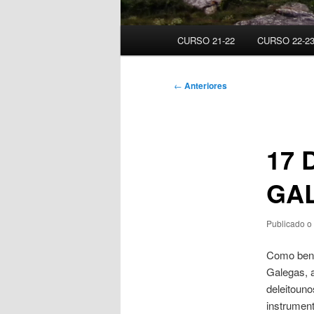
Menú
CURSO 21-22
CURSO 22-2
principal
Navegación
←
Anteriores
de
artigos
17 
GA
Publicado o
Como ben 
Galegas, a
deleitouno
instrument