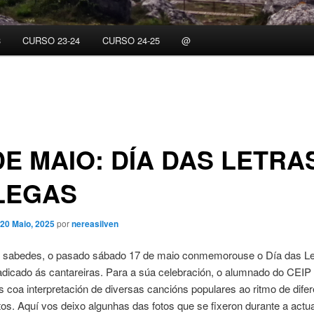
3
CURSO 23-24
CURSO 24-25
@
DE MAIO: DÍA DAS LETRA
LEGAS
20 Maio, 2025
por
nereasilven
sabedes, o pasado sábado 17 de maio conmemorouse o Día das Le
dicado ás cantareiras. Para a súa celebración, o alumnado do CEIP 
s coa interpretación de diversas cancións populares ao ritmo de dife
os. Aquí vos deixo algunhas das fotos que se fixeron durante a actu