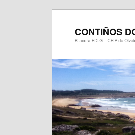
Saltar
ao
contido
CONTIÑOS DO
principal
Bitacora EDLG – CEIP de Olvei