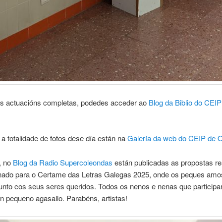
as actuacións completas, podedes acceder ao
Blog da Biblio do CEIP
 totalidade de fotos dese día están na
Galería da web do CEIP de O
, no
Blog da Radio Supercoleondas
están publicadas as propostas re
nado para o Certame das Letras Galegas 2025, onde os peques amo
unto cos seus seres queridos. Todos os nenos e nenas que participa
un pequeno agasallo. Parabéns, artistas!