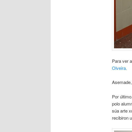
Para ver 
Olveira.
Asemade, a
Por último
polo alum
súa arte x
recibiron 