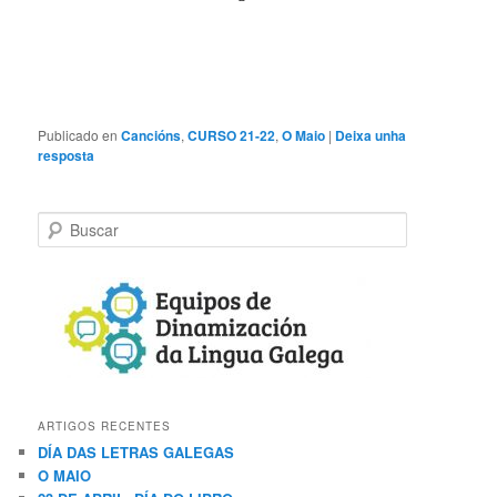
Publicado en
Cancións
,
CURSO 21-22
,
O Maio
|
Deixa unha
resposta
B
u
s
c
a
r
ARTIGOS RECENTES
DÍA DAS LETRAS GALEGAS
O MAIO