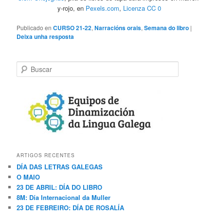
y-rojo, en
Pexels.com
,
Licenza CC 0
Publicado en
CURSO 21-22
,
Narracións orais
,
Semana do libro
|
Deixa unha resposta
B
u
s
c
a
r
ARTIGOS RECENTES
DÍA DAS LETRAS GALEGAS
O MAIO
23 DE ABRIL: DÍA DO LIBRO
8M: Día Internacional da Muller
23 DE FEBREIRO: DÍA DE ROSALÍA