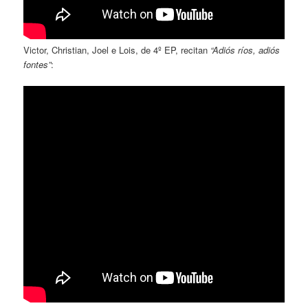
Victor, Christian, Joel e Lois, de 4º EP, recitan
“Adiós ríos, adiós
fontes”
: