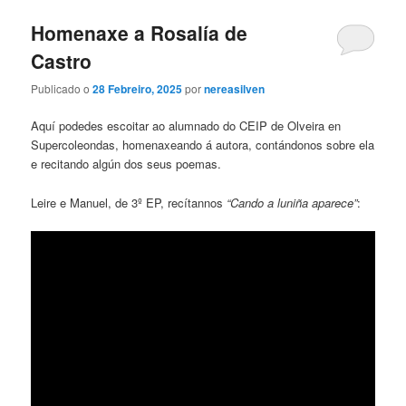
Homenaxe a Rosalía de
Castro
Publicado o
28 Febreiro, 2025
por
nereasilven
Aquí podedes escoitar ao alumnado do CEIP de Olveira en
Supercoleondas, homenaxeando á autora, contándonos sobre ela
e recitando algún dos seus poemas.
Leire e Manuel, de 3º EP, recítannos
“Cando a luniña aparece”
: