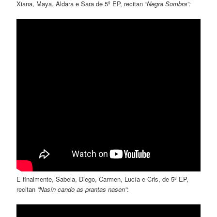
Xiana, Maya, Aldara e Sara de 5º EP, recitan
“Negra Sombra”:
E finalmente, Sabela, Diego, Carmen, Lucía e Cris, de 5º EP,
recitan
“Nasín cando as prantas nasen”
: