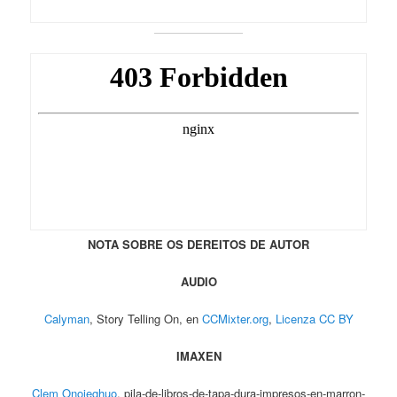
NOTA SOBRE OS DEREITOS DE AUTOR
AUDIO
Calyman
, Story Telling On, en
CCMixter.org
,
Licenza CC BY
IMAXEN
Clem Onojeghuo
, pila-de-libros-de-tapa-dura-impresos-en-marron-