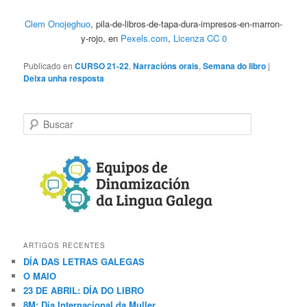
Clem Onojeghuo
, pila-de-libros-de-tapa-dura-impresos-en-marron-
y-rojo, en
Pexels.com
,
Licenza CC 0
Publicado en
CURSO 21-22
,
Narracións orais
,
Semana do libro
|
Deixa unha resposta
B
u
s
c
a
r
ARTIGOS RECENTES
DÍA DAS LETRAS GALEGAS
O MAIO
23 DE ABRIL: DÍA DO LIBRO
8M: Día Internacional da Muller