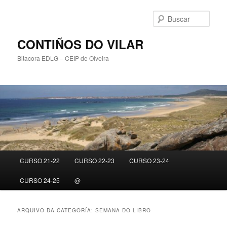
Saltar
Saltar
ao
ao
Busc
contido
contido
principal
secundario
CONTIÑOS DO VILAR
Bitacora EDLG – CEIP de Olveira
Menú
CURSO 21-22
CURSO 22-23
CURSO 23-24
principal
CURSO 24-25
@
ARQUIVO DA CATEGORÍA:
SEMANA DO LIBRO