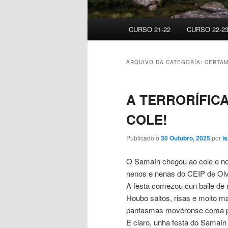
Menú
CURSO 21-22
CURSO 22-2
principal
ARQUIVO DA CATEGORÍA:
CERTA
A TERRORÍFIC
COLE!
Publicado o
30 Outubro, 2025
por
i
O Samaín chegou ao cole e n
nenos e nenas do CEIP de Olve
A festa comezou cun baile de
Houbo saltos, risas e moito m
pantasmas movéronse coma pr
E claro, unha festa do Samaí