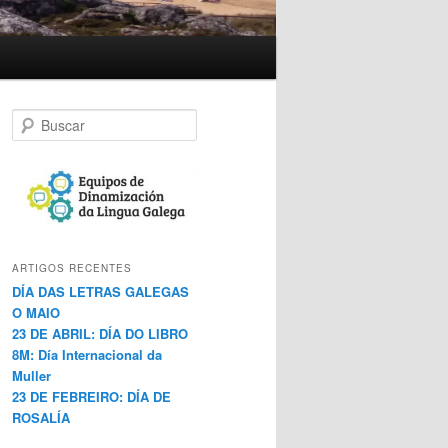
B
u
s
c
a
r
ARTIGOS RECENTES
DÍA DAS LETRAS GALEGAS
O MAIO
23 DE ABRIL: DÍA DO LIBRO
8M: Día Internacional da
Muller
23 DE FEBREIRO: DÍA DE
ROSALÍA