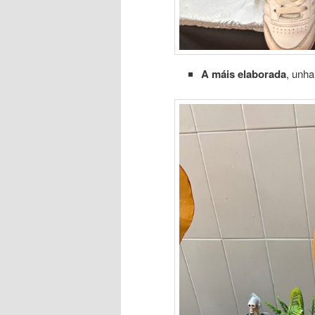
A máis elaborada
, unha