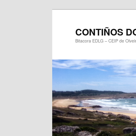
Saltar
Saltar
ao
ao
contido
contido
CONTIÑOS DO
principal
secundario
Bitacora EDLG – CEIP de Olvei