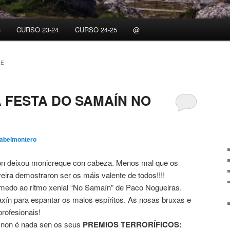
3
CURSO 23-24
CURSO 24-25
@
ME
A FESTA DO SAMAÍN NO
sabelmontero
on deixou monicreque con cabeza. Menos mal que os
ira demostraron ser os máis valente de todos!!!!
 medo ao ritmo xenial “No Samaín” de Paco Nogueiras.
axín para espantar os malos espíritos. As nosas bruxas e
ofesionais!
n non é nada sen os seus
PREMIOS TERRORÍFICOS: