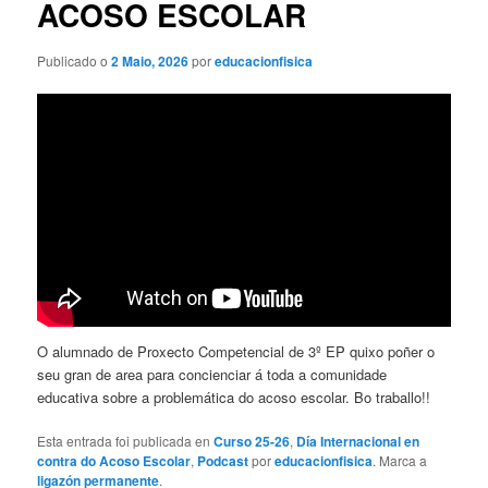
ACOSO ESCOLAR
Publicado o
2 Maio, 2026
por
educacionfisica
O alumnado de Proxecto Competencial de 3º EP quixo poñer o
seu gran de area para concienciar á toda a comunidade
educativa sobre a problemática do acoso escolar. Bo traballo!!
Esta entrada foi publicada en
Curso 25-26
,
Día Internacional en
contra do Acoso Escolar
,
Podcast
por
educacionfisica
. Marca a
ligazón permanente
.