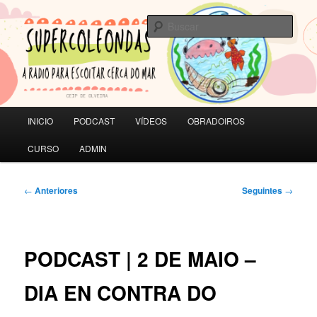
Saltar
A RADIO PARA ESCOITAR CERCA DO MAR | CEIP de Olveira
ao
Busc
contido
principal
SUPERCOLEONDAS
Menú
INICIO
PODCAST
VÍDEOS
OBRADOIROS
principal
CURSO
ADMIN
Navegación
←
Anteriores
Seguintes
→
de
artigos
PODCAST | 2 DE MAIO –
DIA EN CONTRA DO