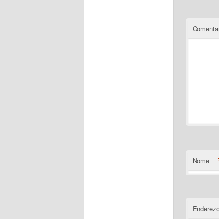
Comentar
Nome
Enderezo