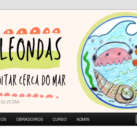
A DO MAR | CEIP de Olveira
ONDAS
EOS
OBRADOIROS
CURSO
ADMIN