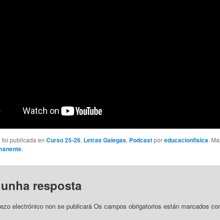
 foi publicada en
Curso 25-26
,
Letras Galegas
,
Podcast
por
educacionfisica
. Ma
rmanente
.
 unha resposta
ezo electrónico non se publicará
Os campos obrigatorios están marcados c