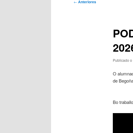
Navegación
←
Anteriores
de
artigos
POD
202
Publicado o
O alumnad
de Begoñ
Bo traball