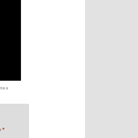
rca a
*
on