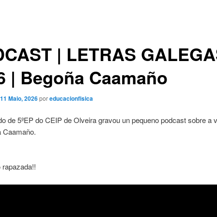
CAST | LETRAS GALEGA
6 | Begoña Caamaño
11 Maio, 2026
por
educacionfisica
o de 5ºEP do CEIP de Olveira gravou un pequeno podcast sobre a v
a Caamaño.
o rapazada!!