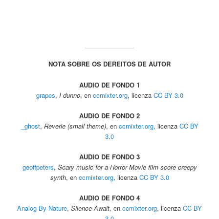
NOTA SOBRE OS DEREITOS DE AUTOR
AUDIO DE FONDO 1
grapes
,
I dunno
, en
ccmixter
.
org
, licenza
CC BY 3.0
AUDIO DE FONDO 2
_ghost
,
Reverie (small theme)
, en
ccmixter.org
, licenza
CC BY
3.0
AUDIO DE FONDO 3
geoffpeters
,
Scary music for a Horror Movie film score creepy
synth
, en
ccmixter.org
, licenza
CC BY 3.0
AUDIO DE FONDO 4
Analog By Nature
,
Silence Await
, en
ccmixter.org
, licenza
CC BY
3.0