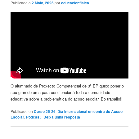
Publicado o
2 Maio, 2026
por
educacionfisica
O alumnado de Proxecto Competencial de 3º EP quixo poñer o
seu gran de area para concienciar á toda a comunidade
educativa sobre a problemática do acoso escolar. Bo traballo!!
Publicado en
Curso 25-26
,
Día Internacional en contra do Acoso
Escolar
,
Podcast
|
Deixa unha resposta