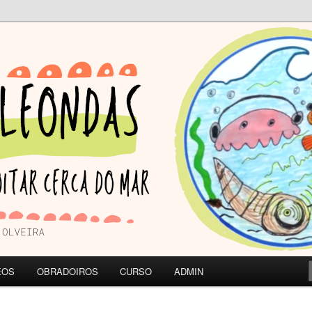
A DO MAR | CEIP de Olveira
ONDAS
EOS
OBRADOIROS
CURSO
ADMIN