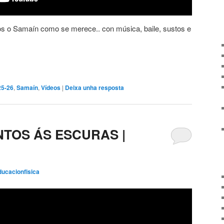
s o Samaín como se merece.. con música, baile, sustos e
25-26
,
Samaín
,
Vídeos
|
Deixa unha resposta
NTOS ÁS ESCURAS |
ducacionfisica