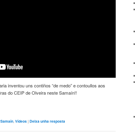
ria inventou uns contiños “de medo” e contoullos aos
as do CEIP de Olveira neste Samaín!!
,
Samaín
,
Vídeos
|
Deixa unha resposta