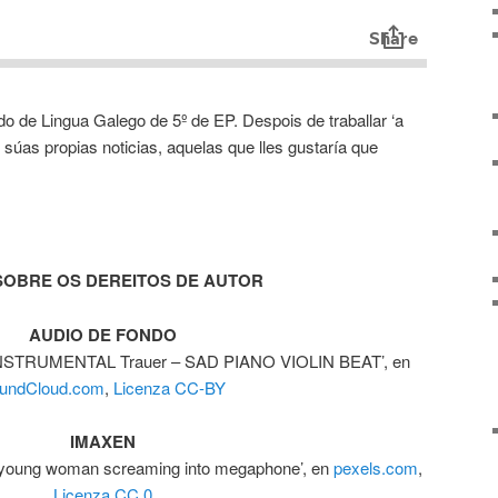
do de Lingua Galego de 5º de EP. Despois de traballar ‘a
s súas propias noticias, aquelas que lles gustaría que
SOBRE OS DEREITOS DE AUTOR
AUDIO DE FONDO
INSTRUMENTAL Trauer – SAD PIANO VIOLIN BEAT’, en
undCloud.com
,
Licenza CC-BY
IMAXEN
l young woman screaming into megaphone’, en
pexels.com
,
Licenza CC 0