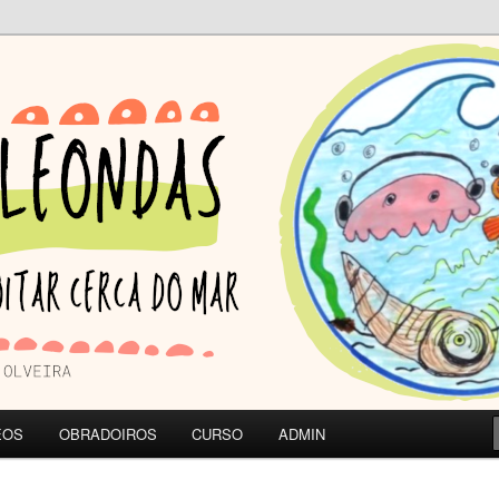
A DO MAR | CEIP de Olveira
ONDAS
EOS
OBRADOIROS
CURSO
ADMIN