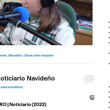
ovas
,
Obradoiro
|
Deixa unha resposta
ticiario Navideño
r
educacionfisica