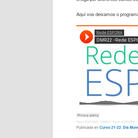
Aquí vos deixamos o programa 
Rede ESPORA
·
DMR22 -Rede ESPORA
Publicado en
Curso 21-22
,
Día Mund