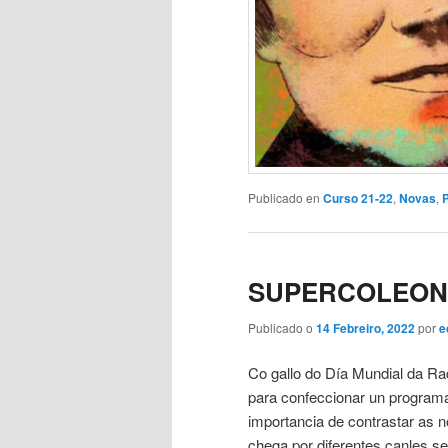
Publicado en
Curso 21-22
,
Novas
,
SUPERCOLEON
Publicado o
14 Febreiro, 2022
por
e
Co gallo do Día Mundial da R
para confeccionar un program
importancia de contrastar as 
chega por diferentes canles s