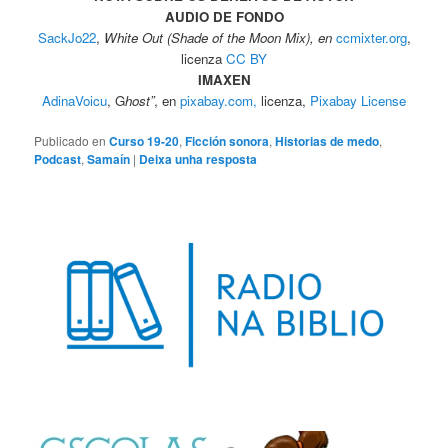
AUDIO DE FONDO
SackJo22
,
White Out (Shade of the Moon Mix), en
ccmixter.org
,
licenza
CC BY
IMAXEN
AdinaVoicu
, G
host”
, en
pixabay.com,
licenza,
Pixabay License
Publicado en
Curso 19-20
,
Ficción sonora
,
Historias de medo
,
Podcast
,
Samaín
|
Deixa unha resposta