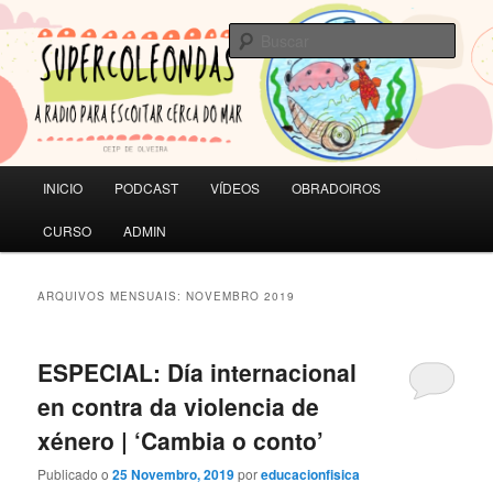
Saltar
Saltar
A RADIO PARA ESCOITAR CERCA DO MAR | CEIP de Olveira
ao
ao
Busc
contido
contido
principal
secundario
SUPERCOLEONDAS
Menú
INICIO
PODCAST
VÍDEOS
OBRADOIROS
principal
CURSO
ADMIN
ARQUIVOS MENSUAIS:
NOVEMBRO 2019
ESPECIAL: Día internacional
en contra da violencia de
xénero | ‘Cambia o conto’
Publicado o
25 Novembro, 2019
por
educacionfisica