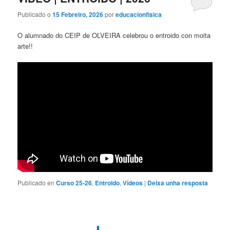
Publicado o
15 Febreiro, 2026
por
educacionfisica
O alumnado do CEIP de OLVEIRA celebrou o entroido con moita
arte!!
Publicado en
Curso 25-26
,
Entroido
,
Vídeos
|
Deixa unha resposta