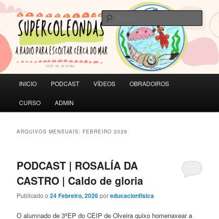
Saltar
Saltar
A RADIO PARA ESCOITAR CERCA DO MAR | CEIP de Olveira
ao
ao
Busc
contido
contido
principal
secundario
SUPERCOLEONDAS
Menú
INICIO
PODCAST
VÍDEOS
OBRADOIROS
principal
CURSO
ADMIN
ARQUIVOS MENSUAIS:
FEBREIRO 2026
PODCAST | ROSALÍA DA
CASTRO | Caldo de gloria
Publicado o
24 Febreiro, 2026
por
educacionfisica
O alumnado de 3ºEP do CEIP de Olveira quixo homenaxear a