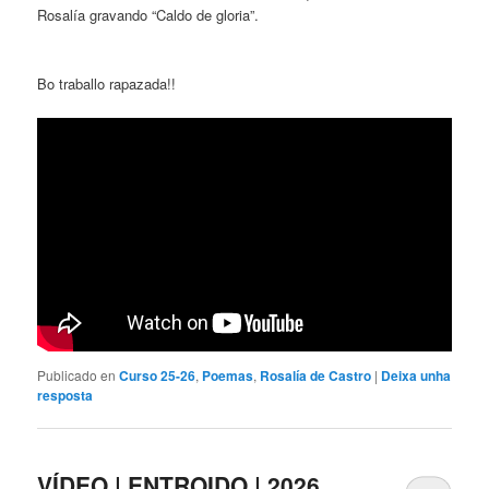
Rosalía gravando “Caldo de gloria”.
Bo traballo rapazada!!
Publicado en
Curso 25-26
,
Poemas
,
Rosalía de Castro
|
Deixa unha
resposta
VÍDEO | ENTROIDO | 2026