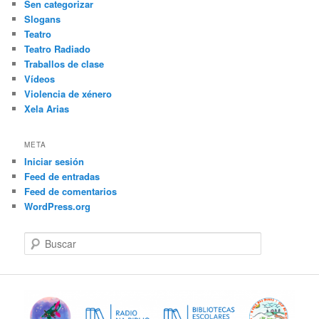
Sen categorizar
Slogans
Teatro
Teatro Radiado
Traballos de clase
Vídeos
Violencia de xénero
Xela Arias
META
Iniciar sesión
Feed de entradas
Feed de comentarios
WordPress.org
B
u
s
c
a
r