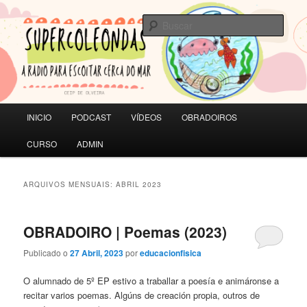
Saltar
Saltar
A RADIO PARA ESCOITAR CERCA DO MAR | CEIP de Olveira
ao
ao
Busc
contido
contido
principal
secundario
SUPERCOLEONDAS
Menú
INICIO
PODCAST
VÍDEOS
OBRADOIROS
principal
CURSO
ADMIN
ARQUIVOS MENSUAIS:
ABRIL 2023
OBRADOIRO | Poemas (2023)
Publicado o
27 Abril, 2023
por
educacionfisica
O alumnado de 5º EP estivo a traballar a poesía e animáronse a
recitar varios poemas. Algúns de creación propia, outros de