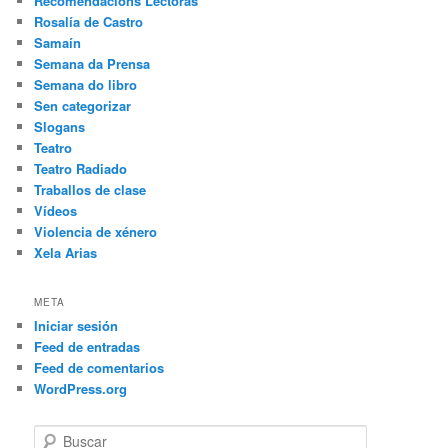
Recomendacións Lectoras
Rosalía de Castro
Samaín
Semana da Prensa
Semana do libro
Sen categorizar
Slogans
Teatro
Teatro Radiado
Traballos de clase
Vídeos
Violencia de xénero
Xela Arias
META
Iniciar sesión
Feed de entradas
Feed de comentarios
WordPress.org
B