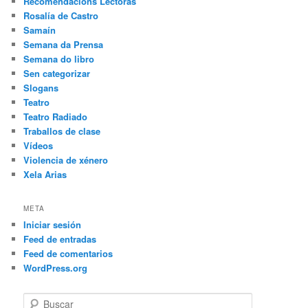
Recomendacións Lectoras
Rosalía de Castro
Samaín
Semana da Prensa
Semana do libro
Sen categorizar
Slogans
Teatro
Teatro Radiado
Traballos de clase
Vídeos
Violencia de xénero
Xela Arias
META
Iniciar sesión
Feed de entradas
Feed de comentarios
WordPress.org
B