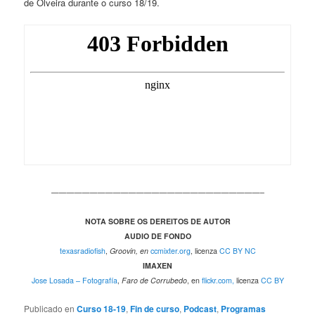
de Olveira durante o curso 18/19.
———————————————————————————–
NOTA SOBRE OS DEREITOS DE AUTOR
AUDIO DE FONDO
texasradiofish
,
Groovin, en
ccmixter.org
, licenza
CC BY NC
IMAXEN
Jose Losada – Fotografía
,
Faro de Corrubedo
, en
flickr.com,
licenza
CC BY
Publicado en
Curso 18-19
,
Fin de curso
,
Podcast
,
Programas