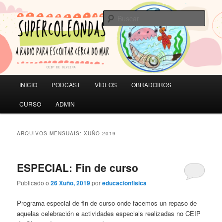
Saltar
Saltar
A RADIO PARA ESCOITAR CERCA DO MAR | CEIP de Olveira
ao
ao
Busc
contido
contido
principal
secundario
SUPERCOLEONDAS
Menú
INICIO
PODCAST
VÍDEOS
OBRADOIROS
principal
CURSO
ADMIN
ARQUIVOS MENSUAIS:
XUÑO 2019
ESPECIAL: Fin de curso
Publicado o
26 Xuño, 2019
por
educacionfisica
Programa especial de fin de curso onde facemos un repaso de
aquelas celebración e actividades especiais realizadas no CEIP