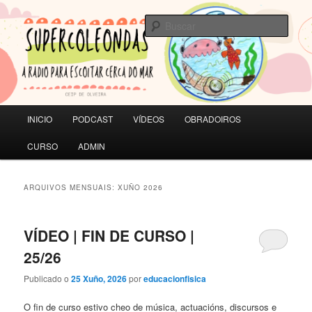
Saltar
Saltar
A RADIO PARA ESCOITAR CERCA DO MAR | CEIP de Olveira
ao
ao
Busc
contido
contido
principal
secundario
SUPERCOLEONDAS
Menú
INICIO
PODCAST
VÍDEOS
OBRADOIROS
principal
CURSO
ADMIN
ARQUIVOS MENSUAIS:
XUÑO 2026
VÍDEO | FIN DE CURSO |
25/26
Publicado o
25 Xuño, 2026
por
educacionfisica
O fin de curso estivo cheo de música, actuacións, discursos e