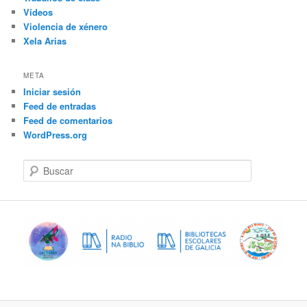
Vídeos
Violencia de xénero
Xela Arias
META
Iniciar sesión
Feed de entradas
Feed de comentarios
WordPress.org
B
u
s
c
a
r