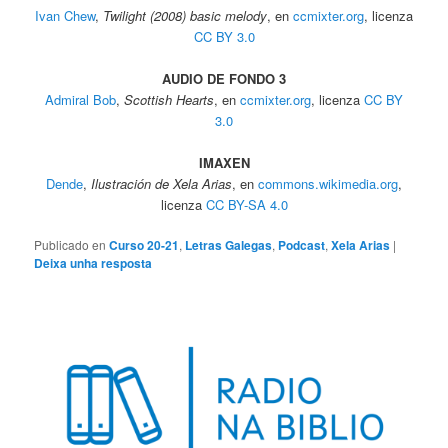
Ivan Chew
,
Twilight (2008) basic melody
, en
ccmixter.org
, licenza
CC BY 3.0
AUDIO DE FONDO 3
Admiral Bob
,
Scottish Hearts
, en
ccmixter.org
, licenza
CC BY
3.0
IMAXEN
Dende
,
Ilustración de Xela Arias
, en
commons.wikimedia.org
,
licenza
CC BY-SA 4.0
Publicado en
Curso 20-21
,
Letras Galegas
,
Podcast
,
Xela Arias
|
Deixa unha resposta