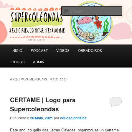
Saltar
Saltar
A RADIO PARA ESCOITAR CERCA DO MAR | CEIP de Olveira
ao
ao
Busc
contido
contido
principal
secundario
SUPERCOLEONDAS
Menú
INICIO
PODCAST
VÍDEOS
OBRADOIROS
principal
CURSO
ADMIN
ARQUIVOS MENSUAIS:
MAIO 2021
CERTAME | Logo para
Supercoleondas
Publicado o
26 Maio, 2021
por
educacionfisica
Este ano, co gallo das Letras Galegas, organizouse un certame