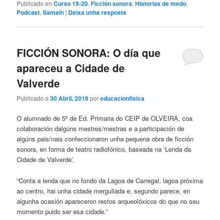
Publicado en
Curso 19-20
,
Ficción sonora
,
Historias de medo
,
Podcast
,
Samaín
|
Deixa unha resposta
FICCIÓN SONORA: O día que
apareceu a Cidade de
Valverde
Publicado o
30 Abril, 2019
por
educacionfisica
O alumnado de 5º de Ed. Primaria do CEIP de OLVEIRA, coa
colaboración dalgúns mestres/mestras e a participación de
algúns pais/nais confeccionaron unha pequena obra de ficción
sonora, en forma de teatro radiofónico, baseada na ‘Lenda da
Cidade de Valverde’.
“Conta a lenda que no fondo da Lagoa de Carregal, lagoa próxima
ao centro, hai unha cidade mergullada e, segundo parece, en
algunha ocasión apareceron restos arqueolóxicos do que no seu
momento puido ser esa cidade.”