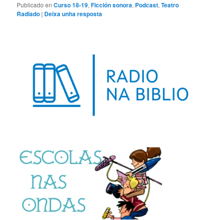
Publicado en
Curso 18-19
,
Ficción sonora
,
Podcast
,
Teatro
Radiado
|
Deixa unha resposta