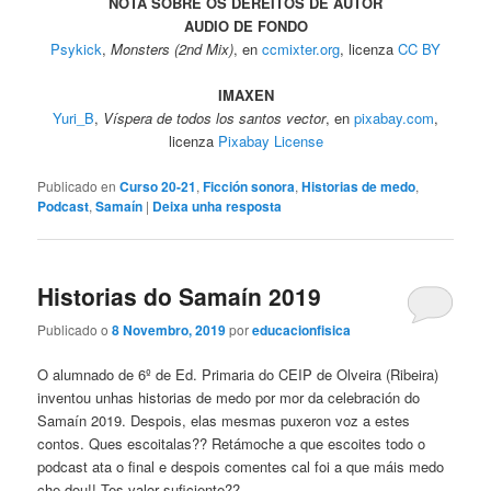
NOTA SOBRE OS DEREITOS DE AUTOR
AUDIO DE FONDO
Psykick
,
Monsters (2nd Mix)
, en
ccmixter.org
, licenza
CC BY
IMAXEN
Yuri_B
,
Víspera de todos los santos vector
, en
pixabay.com
,
licenza
Pixabay License
Publicado en
Curso 20-21
,
Ficción sonora
,
Historias de medo
,
Podcast
,
Samaín
|
Deixa unha resposta
Historias do Samaín 2019
Publicado o
8 Novembro, 2019
por
educacionfisica
O alumnado de 6º de Ed. Primaria do CEIP de Olveira (Ribeira)
inventou unhas historias de medo por mor da celebración do
Samaín 2019. Despois, elas mesmas puxeron voz a estes
contos. Ques escoitalas?? Retámoche a que escoites todo o
podcast ata o final e despois comentes cal foi a que máis medo
che dou!! Tes valor suficiente??