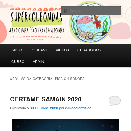
Saltar
Saltar
A RADIO PARA ESCOITAR CERCA DO MAR | CEIP de Olveira
ao
ao
Busc
contido
contido
principal
secundario
SUPERCOLEONDAS
Menú
INICIO
PODCAST
VÍDEOS
OBRADOIROS
principal
CURSO
ADMIN
ARQUIVO DA CATEGORÍA:
FICCIÓN SONORA
CERTAME SAMAÍN 2020
Publicado o
30 Outubro, 2020
por
educacionfisica