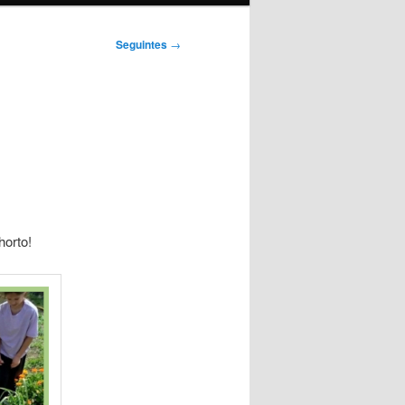
Seguintes
→
horto!