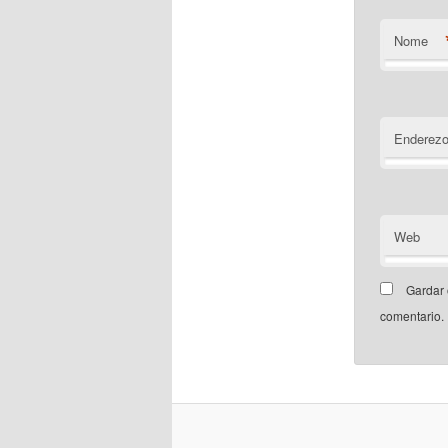
Nome
Enderezo
Web
Gardar 
comentario.