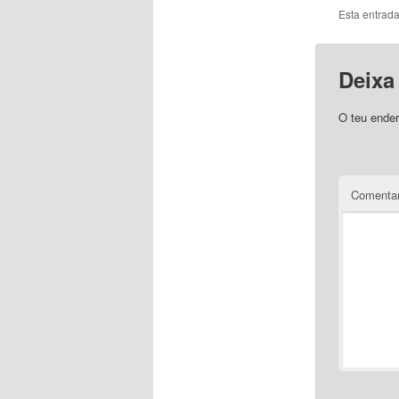
Esta entrada
Deixa
O teu ender
Comentar