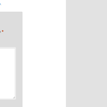
e
.
*
on