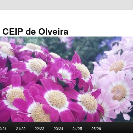
 CEIP de Olveira
0/21
21/22
22/23
23/24
24/25
25/26