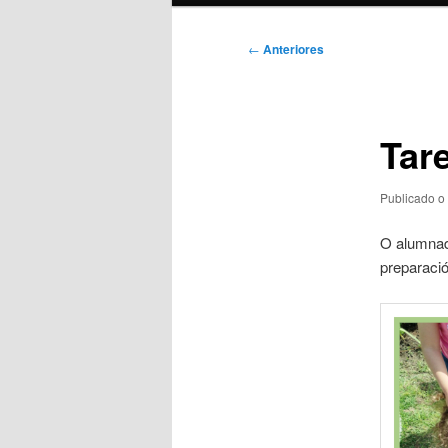
Navegación
←
Anteriores
de
artigos
Tar
Publicado o
O alumnad
preparació