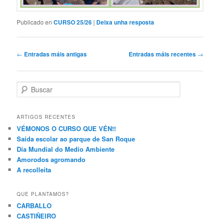
Publicado en
CURSO 25/26
|
Deixa unha resposta
Navegación
←
Entradas máis antigas
Entradas máis recentes
→
de
artigos
B
u
s
c
ARTIGOS RECENTES
a
VÉMONOS O CURSO QUE VÉN!!
r
Saída escolar ao parque de San Roque
Día Mundial do Medio Ambiente
Amorodos agromando
A recolleita
QUE PLANTAMOS?
CARBALLO
CASTIÑEIRO