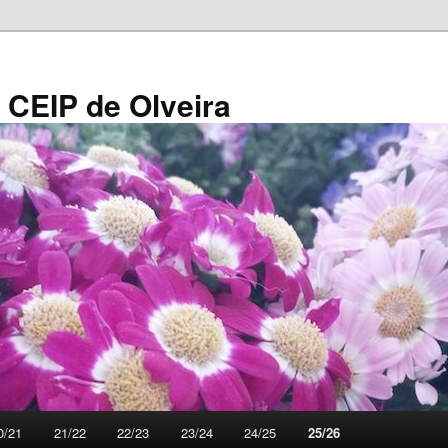
 CEIP de Olveira
0/21
21/22
22/23
23/24
24/25
25/26