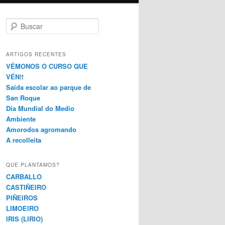
B
u
s
c
ARTIGOS RECENTES
a
VÉMONOS O CURSO QUE
r
VÉN!!
Saída escolar ao parque de
San Roque
Día Mundial do Medio
Ambiente
Amorodos agromando
A recolleita
QUE PLANTAMOS?
CARBALLO
CASTIÑEIRO
PIÑEIROS
LIMOEIRO
IRIS (LIRIO)