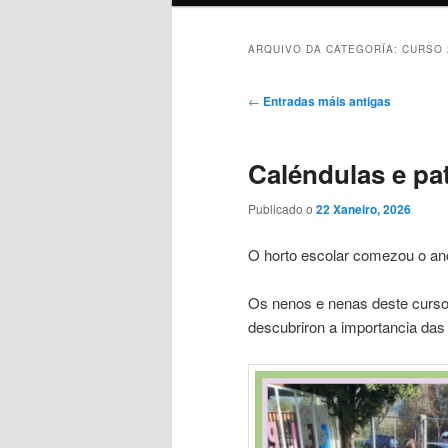
ARQUIVO DA CATEGORÍA:
CURSO 
Navegación
←
Entradas máis antigas
de
artigos
Caléndulas e pa
Publicado o
22 Xaneiro, 2026
O horto escolar comezou o an
Os nenos e nenas deste curso 
descubriron a importancia das 